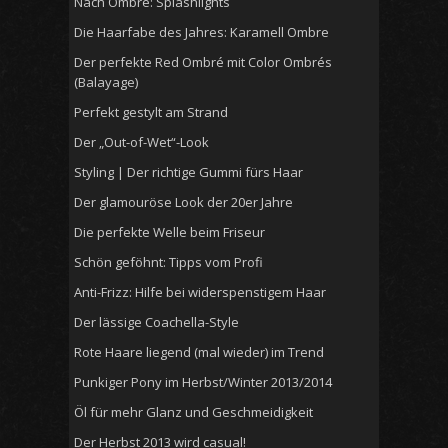
Nach Ombre: Splashlights
Die Haarfabe des Jahres: Karamell Ombre
Der perfekte Red Ombré mit Color Ombrés
(Balayage)
Perfekt gestylt am Strand
Der „Out-of-Wet“-Look
Styling | Der richtige Gummi fürs Haar
Der glamouröse Look der 20er Jahre
Die perfekte Welle beim Friseur
Schön geföhnt: Tipps vom Profi
Anti-Frizz: Hilfe bei widerspenstigem Haar
Der lässige Coachella-Style
Rote Haare liegend (mal wieder) im Trend
Punkiger Pony im Herbst/Winter 2013/2014
Öl für mehr Glanz und Geschmeidigkeit
Der Herbst 2013 wird casual!